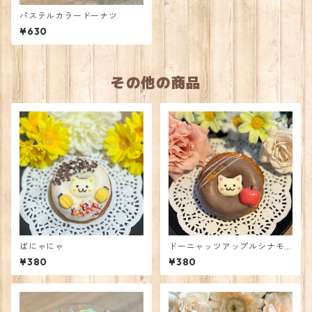
パステルカラードーナツ
¥630
その他の商品
ばにゃにゃ
ドーニャッツアップルシナモ
ン
¥380
¥380