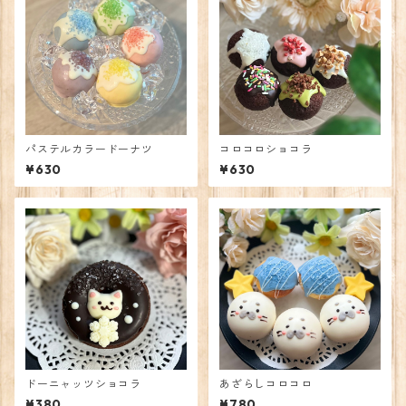
パステルカラードーナツ
コロコロショコラ
¥630
¥630
ドーニャッツショコラ
あざらしコロコロ
¥380
¥780